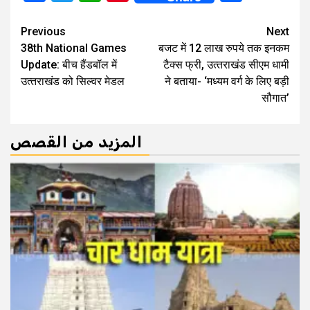
Continue
Previous
Next
38th National Games
बजट में 12 लाख रुपये तक इनकम
Reading
Update: बीच हैंडबॉल में
टैक्स फ्री, उत्‍तराखंड सीएम धामी
उत्‍तराखंड को सिल्‍वर मेडल
ने बताया- ‘मध्यम वर्ग के लिए बड़ी
सौगात’
المزيد من القصص