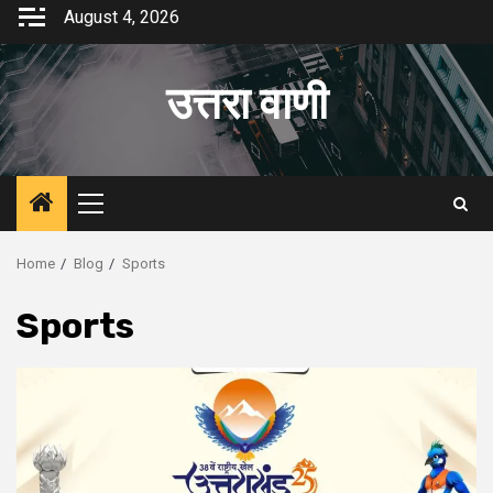
Skip
August 4, 2026
to
content
उत्तरा वाणी
Primary
Menu
Home
Blog
Sports
Sports