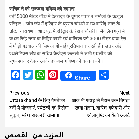
सच‍िव ने की उज्‍ज्‍वल भव‍िष्‍य की कामना
वहीं 5000 मीटर वॉक में देहरादून के तुषार पवार व चमोली के ऋतुल
परिहार। लांग जंप में हरिद्वार के प्रणव चौधरी व ऊधमसिंह नगर के
उदित नारायण। शाट पुट में हरिद्वार के रेहान चौधरी। जैवलिन थ्रो में
ऊधम सिंह नगर के मिहिर जोशी एवं बालिका वर्ग 3000 मीटर वाक रेस
में पौड़ी गढ़वाल की सिमरन गोसाई प्रतिभाग कर रही हैं। उत्तराखंड
एथलेटिक्स संघ के सचिव केजेएस कलसी ने सभी एथलीट को
शुभकामनाएं देकर उनके उज्ज्वल भविष्य की कामना की।
Facebook
Twitter
WhatsApp
Pinterest
Share
Share
Continue
Previous
Next
Uttarakhand के लिए गेमचेंजर
आज भी पहाड़ से मैदान तक बिगड़ा
Reading
बनीं ये योजनाएं, पर्यटकों को मिलेगा
रहेगा मौसम, बारिश-बर्फबारी और
सुकून; भरेगा सरकारी खजाना
ओलावृष्टि का येलो अलर्ट
المزيد من القصص