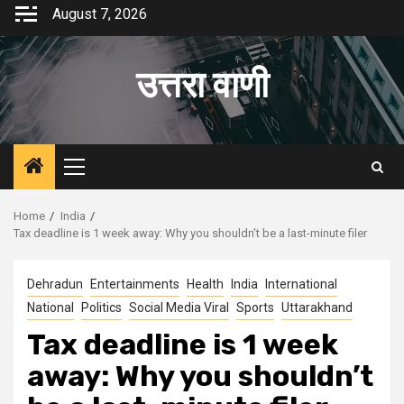
Skip
August 7, 2026
to
content
उत्तरा वाणी
Primary
Menu
Home
India
Tax deadline is 1 week away: Why you shouldn’t be a last-minute filer
Dehradun
Entertainments
Health
India
International
National
Politics
Social Media Viral
Sports
Uttarakhand
Tax deadline is 1 week
away: Why you shouldn’t