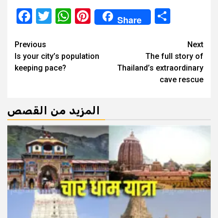
Facebook
Twitter
WhatsApp
Pinterest
Share
Share
Continue
Previous
Next
Is your city’s population
The full story of
Reading
keeping pace?
Thailand’s extraordinary
cave rescue
المزيد من القصص