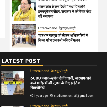
उत्तराखंड के हर जिले में स्थापित होंगे
इनक्यूबेशन सेंटर, सरकार ने की वेंचर फंड
की स्थापना
Uttarakhand
देहरादून/मसूरी
चारधाम यात्रा को लेकर अधिकारियों ने
किया मां भद्रकाली मंदिर में पूजन
LATEST POST
Uttarakhand
देहरादून/मसूरी
6000 जवान-ड्रोन से निगरानी, चारधाम आने
वाले यात्रियों की सुरक्षा के लिए हाईटेक
सिक्योरिटी
1 year ago
studiomotiontrail@gmail.com
Uttarakhand
देहरादून/मसूरी