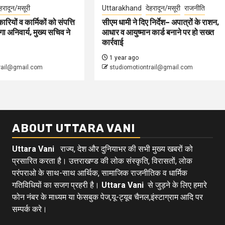
ेहरादून/मसूरी
Uttarakhand
देहरादून/मसूरी
राजनीति
ारियों व कार्मिकों को संपत्ति
सीएम धामी ने दिए निर्देश– अपात्रों के राशन,
ा अनिवार्य, मुख्य सचिव ने
आधार व आयुष्मान कार्ड बनाने पर हो सख्त
कार्रवाई
1 year ago
rail@gmail.com
studiomotiontrail@gmail.com
ABOUT UTTARA VANI
Uttara Vani
राज्य, देश और दुनियाभर की सभी मुख्य खबरों को
प्रसारित करता है। उत्तराखण्ड की लोक संस्कृति, विरासतों, लोक
परंपराओ के साथ-साथ आर्थिक, सामाजिक राजनीतिक व धार्मिक
गतिविधियों का सजग प्रहरी है।
Uttara Vani
से जुड़ने के लिए हमारे
फोन नंबर के माध्यम या फेसबुक पेज,यू-ट्यूब चैनल,इंस्टाग्राम आदि पर
सम्पर्क करे।