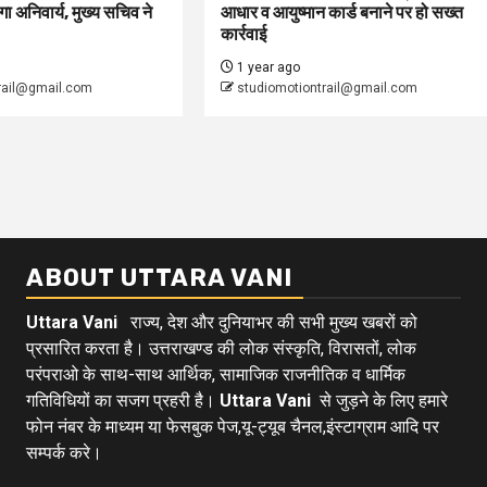
ा अनिवार्य, मुख्य सचिव ने
आधार व आयुष्मान कार्ड बनाने पर हो सख्त
कार्रवाई
1 year ago
rail@gmail.com
studiomotiontrail@gmail.com
ABOUT UTTARA VANI
Uttara Vani
राज्य, देश और दुनियाभर की सभी मुख्य खबरों को
प्रसारित करता है। उत्तराखण्ड की लोक संस्कृति, विरासतों, लोक
परंपराओ के साथ-साथ आर्थिक, सामाजिक राजनीतिक व धार्मिक
गतिविधियों का सजग प्रहरी है।
Uttara Vani
से जुड़ने के लिए हमारे
फोन नंबर के माध्यम या फेसबुक पेज,यू-ट्यूब चैनल,इंस्टाग्राम आदि पर
सम्पर्क करे।