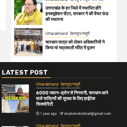
उत्तराखंड के हर जिले में स्थापित होंगे
इनक्यूबेशन सेंटर, सरकार ने की वेंचर फंड
की स्थापना
Uttarakhand
देहरादून/मसूरी
चारधाम यात्रा को लेकर अधिकारियों ने
किया मां भद्रकाली मंदिर में पूजन
LATEST POST
Uttarakhand
देहरादून/मसूरी
6000 जवान-ड्रोन से निगरानी, चारधाम आने
वाले यात्रियों की सुरक्षा के लिए हाईटेक
सिक्योरिटी
1 year ago
studiomotiontrail@gmail.com
Uttarakhand
देहरादून/मसूरी