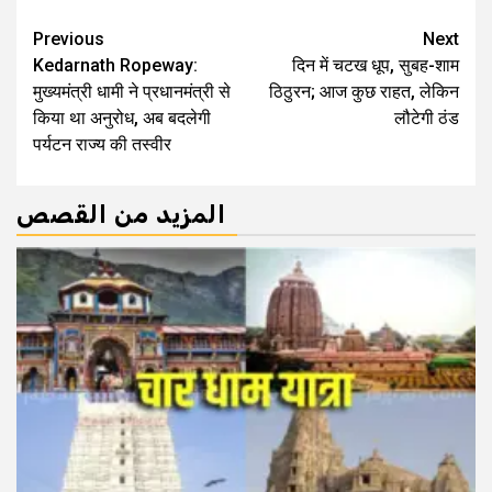
Continue
Previous
Next
Kedarnath Ropeway:
दिन में चटख धूप, सुबह-शाम
Reading
मुख्यमंत्री धामी ने प्रधानमंत्री से
ठिठुरन; आज कुछ राहत, लेकिन
किया था अनुरोध, अब बदलेगी
लौटेगी ठंड
पर्यटन राज्‍य की तस्‍वीर
المزيد من القصص