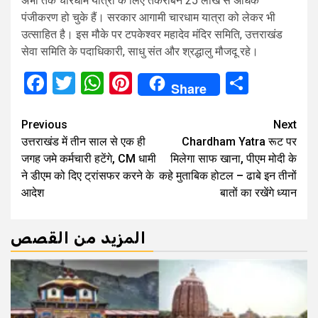
अभी तक चारधाम यात्रा के लिए तकरीबन 25 लाख से अधिक
पंजीकरण हो चुके हैं। सरकार आगामी चारधाम यात्रा को लेकर भी
उत्साहित है। इस मौके पर टपकेश्वर महादेव मंदिर समिति, उत्तराखंड
सेवा समिति के पदाधिकारी, साधु संत और श्रद्धालु मौजदू रहे।
Facebook
Twitter
WhatsApp
Pinterest
Share
Share
Continue
Previous
Next
उत्तराखंड में तीन साल से एक ही
Chardham Yatra रूट पर
Reading
जगह जमे कर्मचारी हटेंगे, CM धामी
मिलेगा साफ खाना, पीएम मोदी के
ने डीएम को दिए ट्रांसफर करने के
कहे मुताबिक होटल – ढाबे इन तीनों
आदेश
बातों का रखेंगे ध्‍यान
المزيد من القصص