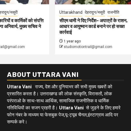
ेहरादून/मसूरी
Uttarakhand
देहरादून/मसूरी
राजनीति
ारियों व कार्मिकों को संपत्ति
सीएम धामी ने दिए निर्देश– अपात्रों के राशन,
ा अनिवार्य, मुख्य सचिव ने
आधार व आयुष्मान कार्ड बनाने पर हो सख्त
कार्रवाई
1 year ago
rail@gmail.com
studiomotiontrail@gmail.com
ABOUT UTTARA VANI
Uttara Vani
राज्य, देश और दुनियाभर की सभी मुख्य खबरों को
प्रसारित करता है। उत्तराखण्ड की लोक संस्कृति, विरासतों, लोक
परंपराओ के साथ-साथ आर्थिक, सामाजिक राजनीतिक व धार्मिक
गतिविधियों का सजग प्रहरी है।
Uttara Vani
से जुड़ने के लिए हमारे
फोन नंबर के माध्यम या फेसबुक पेज,यू-ट्यूब चैनल,इंस्टाग्राम आदि पर
सम्पर्क करे।