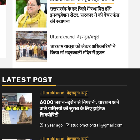
उत्तराखंड के हर जिले में स्थापित होंगे
इनक्यूबेशन सेंटर, सरकार ने की वेंचर फंड
की स्थापना
Uttarakhand
देहरादून/मसूरी
चारधाम यात्रा को लेकर अधिकारियों ने
किया मां भद्रकाली मंदिर में पूजन
LATEST POST
Uttarakhand
देहरादून/मसूरी
6000 जवान-ड्रोन से निगरानी, चारधाम आने
वाले यात्रियों की सुरक्षा के लिए हाईटेक
सिक्योरिटी
1 year ago
studiomotiontrail@gmail.com
Uttarakhand
देहरादून/मसूरी