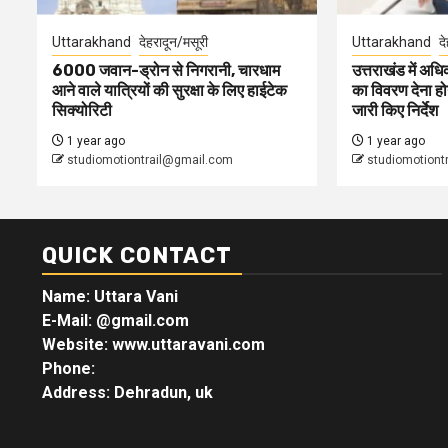
Uttarakhand
देहरादून/मसूरी
Uttarakhand
द
6000 जवान-ड्रोन से निगरानी, चारधाम
उत्तराखंड में अधिक
आने वाले यात्रियों की सुरक्षा के लिए हाईटेक
का विवरण देना होग
सिक्योरिटी
जारी किए निर्देश
1 year ago
1 year ago
studiomotiontrail@gmail.com
studiomotiont
QUICK CONTACT
Name: Uttara Vani
E-Mail:
@gmail.com
Website: www.uttaravani.com
Phone:
Address: Dehradun, uk