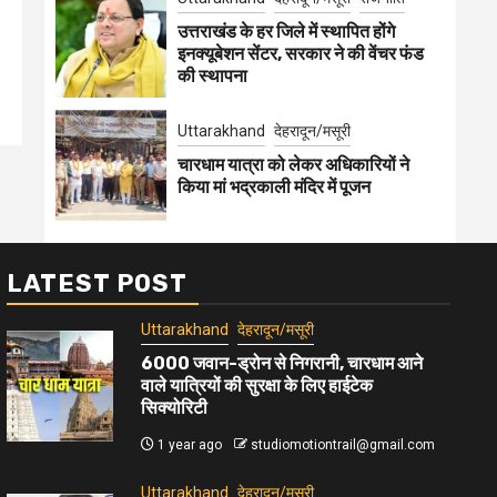
उत्तराखंड के हर जिले में स्थापित होंगे
इनक्यूबेशन सेंटर, सरकार ने की वेंचर फंड
की स्थापना
Uttarakhand
देहरादून/मसूरी
चारधाम यात्रा को लेकर अधिकारियों ने
किया मां भद्रकाली मंदिर में पूजन
LATEST POST
Uttarakhand
देहरादून/मसूरी
6000 जवान-ड्रोन से निगरानी, चारधाम आने
वाले यात्रियों की सुरक्षा के लिए हाईटेक
सिक्योरिटी
1 year ago
studiomotiontrail@gmail.com
Uttarakhand
देहरादून/मसूरी