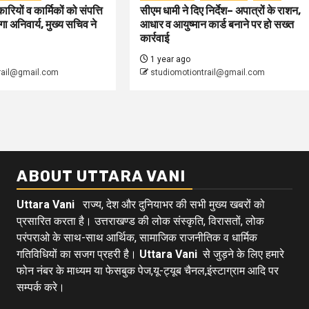
ारियों व कार्मिकों को संपत्ति
सीएम धामी ने दिए निर्देश– अपात्रों के राशन,
ा अनिवार्य, मुख्य सचिव ने
आधार व आयुष्मान कार्ड बनाने पर हो सख्त
कार्रवाई
1 year ago
rail@gmail.com
studiomotiontrail@gmail.com
ABOUT UTTARA VANI
Uttara Vani
राज्य, देश और दुनियाभर की सभी मुख्य खबरों को
प्रसारित करता है। उत्तराखण्ड की लोक संस्कृति, विरासतों, लोक
परंपराओ के साथ-साथ आर्थिक, सामाजिक राजनीतिक व धार्मिक
गतिविधियों का सजग प्रहरी है।
Uttara Vani
से जुड़ने के लिए हमारे
फोन नंबर के माध्यम या फेसबुक पेज,यू-ट्यूब चैनल,इंस्टाग्राम आदि पर
सम्पर्क करे।