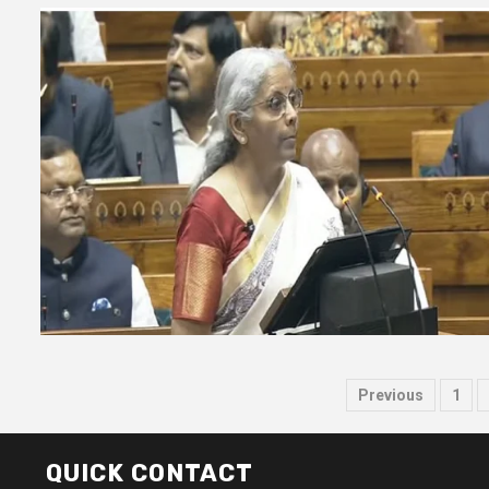
Posts
Previous
1
paginati
QUICK CONTACT